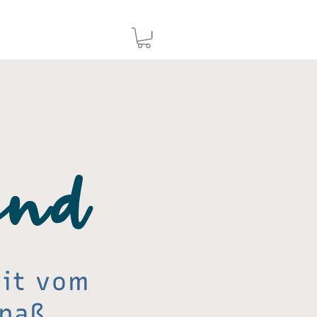
end
eit vom
paß.