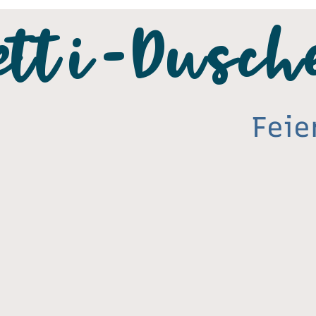
etti-Dusch
Feie