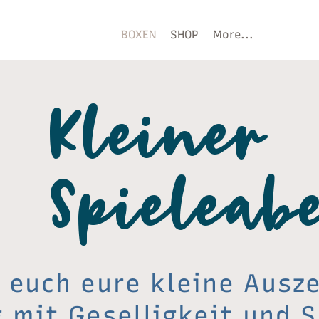
BOXEN
SHOP
More...
Kleiner
Spieleab
 euch eure kleine Ausz
g mit Geselligkeit und S