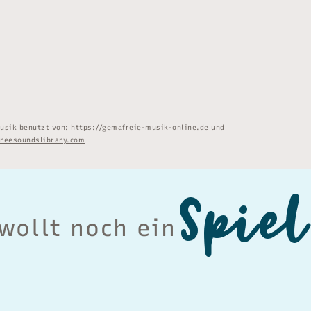
usik benutzt von:
https://gemafreie-musik-online.de
und
freesoundslibrary.com
Spiel
wollt noch ein