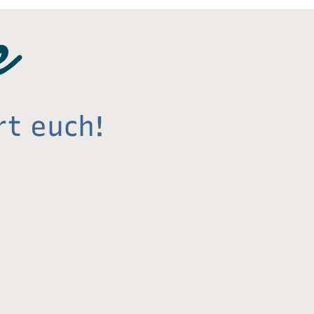
e
rt euch!