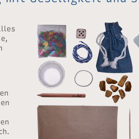
lles
e,
m
nen
men
den
ch
.